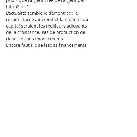
prix ? Que l'argent crée de l'argent par 
lui-même ?
L'actualité semble le démontrer : le 
recours facile au crédit et la mobilité du 
capital seraient les meilleurs adjuvants 
de la croissance. Pas de production de 
richesse sans financements.
Encore faut-il que lesdits financements 
ne soient pas parasitaires : la vente de 
l'usage de l'argent n'est-elle pas la vente 
de ce qui n'existe pas, comme le fait 
observer Aristote ? N'est-il pas juste de 
lutter, comme le préconise La Tour du 
Pin, contre l'usure, définie comme toute 
rente improductive ?
Ces critiques restent-elles d'actualité ? 
Le développement…
En lire plus >