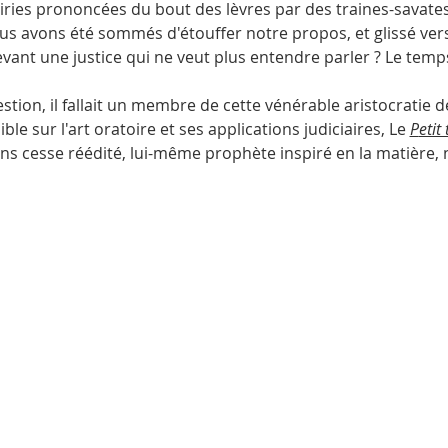
iries prononcées du bout des lèvres par des traines-savate
ous avons été sommés d'étouffer notre propos, et glissé vers 
ant une justice qui ne veut plus entendre parler ? Le temps
tion, il fallait un membre de cette vénérable aristocratie d
le sur l'art oratoire et ses applications judiciaires, Le 
P
etit
ans cesse réédité, lui-même prophète inspiré en la matière, 