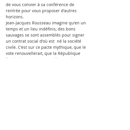
de vous convier à sa conférence de 
rentrée pour vous proposer d'autres 
horizons.  
Jean-Jacques Rousseau imagine qu'en un 
temps et un lieu indéfinis, des bons 
sauvages se sont assemblés pour signer 
un contrat social d'où est  né la société 
civile. C'est sur ce pacte mythique, que le 
vote renouvellerait, que la République 
fonde depuis 230 ans sa légitimité.
La France n'a pas attendu les salons du 
XVIIIème pour s'intéresser à la question 
du pacte social. L'Ancienne France s'est 
bâtie sur des traités, coutumes, statuts 
et chartes en tous genres, définissant 
concrètement les obligations au sein 
d'une communauté. 
Quelle est la part du contrat dans 
l'édification de la société française…
En lire plus >