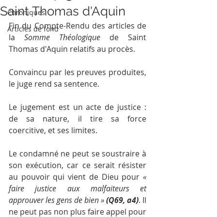
Saint Thomas d'Aquin
Chroniques
Fin du Compte-Rendu des articles de 
Articles de fond
la 
Somme Théologique 
de Saint 
Thomas d'Aquin
relatifs au procès. 
Convaincu par les preuves produites, 
le juge rend sa sentence. 
Le jugement est un acte de justice : 
de sa nature, il tire sa force 
coercitive, et ses limites. 
Le condamné ne peut se soustraire à 
son exécution, car ce serait résister 
au pouvoir qui vient de Dieu pour 
« 
faire justice aux malfaiteurs et 
approuver les gens de bien » 
(Q69, a4)
. Il 
ne peut pas non plus faire appel pour 