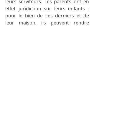
leurs serviteurs. Les parents ont en 
effet juridiction sur leurs enfants : 
pour le bien de ces derniers et de 
leur maison, ils peuvent rendre 
justice par ce moyen. Néanmoins, la 
communauté domestique étant 
moins parfaite que la communauté 
civile, ils ne peuvent recourir aux 
peines plus graves évoquées plus 
haut 
(Q65, a2)
.
La prison est également licite, 
lorsqu’elle est ordonnée par un juge, 
à titre de peine, ou pour prévenir un 
mal, contre les délinquants qui ont 
abusé du libre usage de leurs 
membres 
(Q65, a3)
. 
Saint Thomas d’Aquin évoque enfin la 