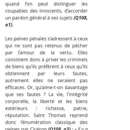
quand l’on peut distinguer les 
coupables des innocents, d’accorder 
un pardon général à ses sujets 
(Q108, 
a1)
. 
Les peines pénales s’adressent à ceux 
qui ne sont pas retenus de pécher 
par l’amour de la vertu. Elles 
consistent donc à priver les criminels 
de biens qu’ils préfèrent à ceux qu’ils 
obtiennent par leurs fautes, 
autrement elles ne seraient pas 
efficaces. Or, qu’aime-t-on davantage 
que ses fautes ? La vie, l'intégrité 
corporelle, la liberté et les biens 
extérieurs : richesse, patrie, 
réputation. Saint Thomas reprend 
donc l’énumération classique des 
peines par Cicéron 
(Q108, a3)
 : 
« Il y a 